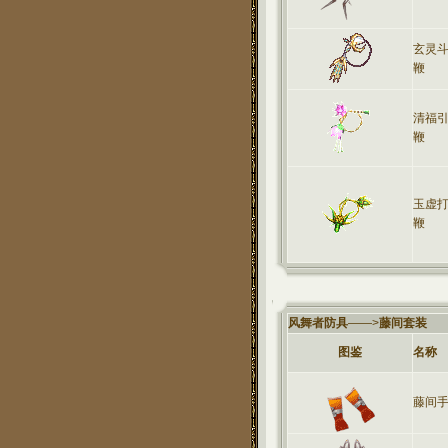
玄灵
鞭
清福
鞭
玉虚
鞭
风舞者防具
——>
藤间套装
图鉴
名称
藤间