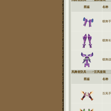
图鉴
名称
蝶舞
蝶舞
蝶舞
风舞者防具
——>
百凤套装
图鉴
名称
百凤