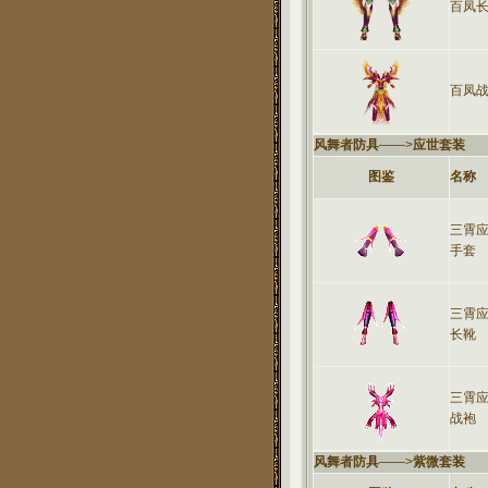
百凤
百凤
风舞者防具
——>
应世套装
图鉴
名称
三霄
手套
三霄
长靴
三霄
战袍
风舞者防具
——>
紫微套装