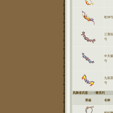
乾坤
三霄
弓
中天
弓
九宸
弓
风舞者武器
——>
鞭系列
图鉴
名称
银铃