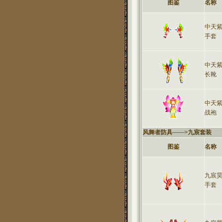
图鉴
名称
中天
手套
中天
长靴
中天
战袍
风舞者防具
——>
九宸套装
图鉴
名称
九宸
手套