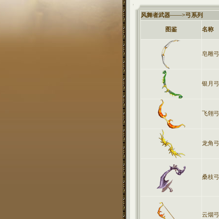
风舞者武器
——>
弓系列
图鉴
名称
皂雕
银月
飞翎
龙角
桑枝
云烟