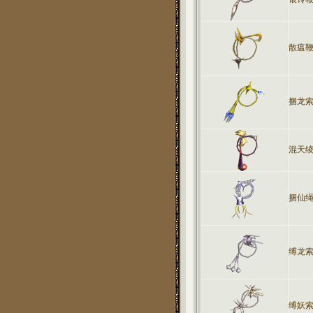
散瘟
捆龙
混天
捆仙
缚龙
缚妖