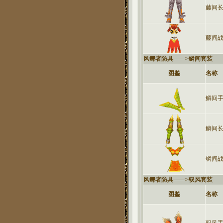
藤间
藤间
风舞者防具
——>
鳞间套装
图鉴
名称
鳞间
鳞间
鳞间
风舞者防具
——>
驭风套装
图鉴
名称